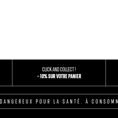
ADRIEN
CHARLES
BRASSEUR & MAÎTRE DE CHAI
BRASSEUR
JULIUS
MAARTEN
CLICK AND COLLECT !
RESPONSABLE LOGISTIQUE
ILLUSTRATEUR
- 10% SUR VOTRE PANIER
T DANGEREUX POUR LA SANTÉ. À CONSOM