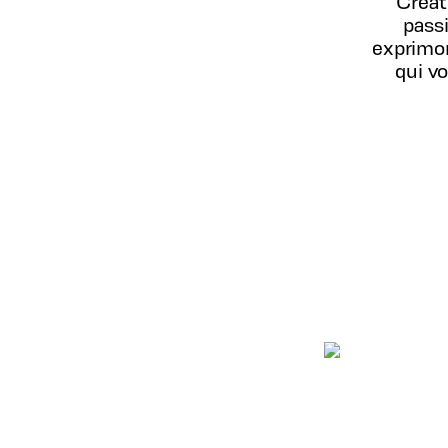
Créat
passi
exprimo
qui v