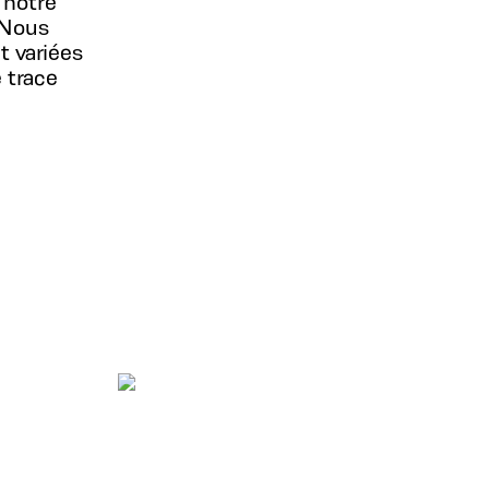
 notre
. Nous
 variées
 trace