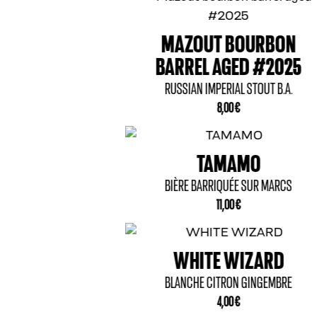
OUT BOURBON
EL AGED #2025
N IMPERIAL STOUT B.A.
8,00
€
TAMAMO
BARRIQUÉE SUR MARCS
11,00
€
ITE WIZARD
E CITRON GINGEMBRE
4,00
€