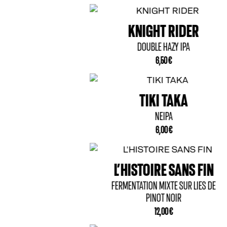
IGHT RIDER
OUBLE HAZY IPA
6,50
€
TIKI TAKA
NEIPA
6,00
€
TOIRE SANS FIN
TION MIXTE SUR LIES DE
PINOT NOIR
12,00
€