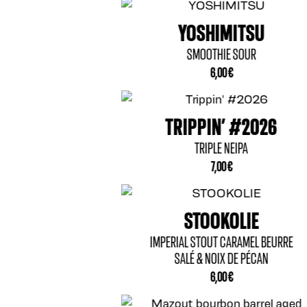
OSHIMITSU
SMOOTHIE SOUR
6,00
€
PPIN’ #2026
TRIPLE NEIPA
7,00
€
STOOKOLIE
 STOUT CARAMEL BEURRE
É & NOIX DE PÉCAN
6,00
€