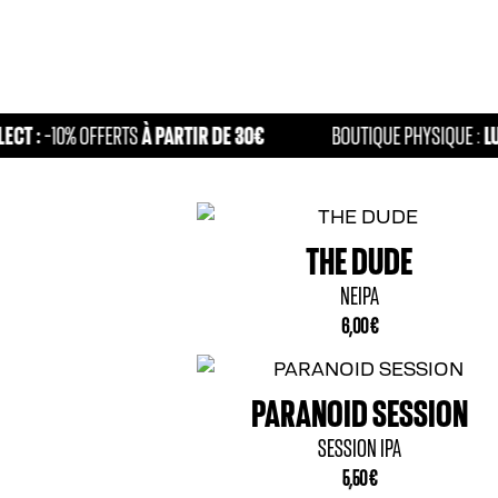
À PARTIR DE 30€
LUN-VEN
10% OFFERTS
BOUTIQUE PHYSIQUE :
THE DUDE
NEIPA
6,00
€
NOID SESSION
SESSION IPA
5,50
€