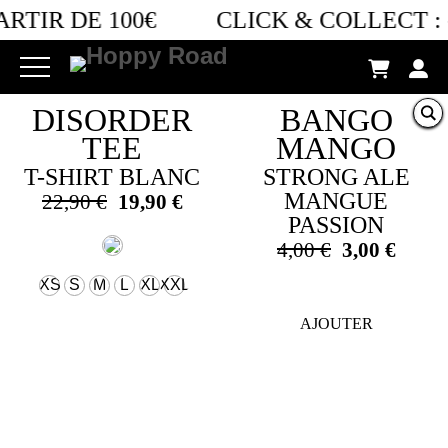
ARTIR DE 100€
CLICK & COLLECT :
Filtrer les références
DISORDER
BANGO
TEE
MANGO
T-SHIRT BLANC
STRONG ALE
Le
Le
MANGUE
22,90
€
19,90
€
prix
prix
PASSION
Ce
initial
actuel
Le
Le
4,00
€
3,00
€
produit
a
était :
est :
prix
prix
XS
S
M
L
XL
XXL
plusieurs
22,90 €.
19,90 €.
initial
actue
variations.
était :
est :
Les
AJOUTER
options
4,00 €.
3,00 
peuvent
être
choisies
sur
la