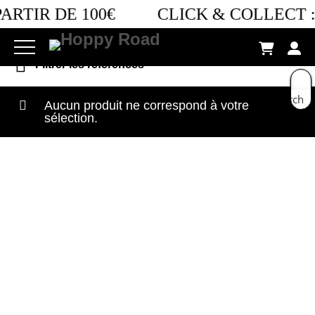
Filter by Option
ARTIR DE 100€
CLICK & COLLECT :
Retro bières
Filtrer les références
Search
Aucun produit ne correspond à votre
sélection.