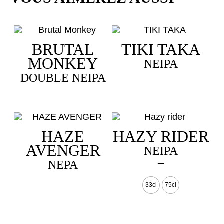
BRUTAL
TIKI TAKA
MONKEY
NEIPA
DOUBLE NEIPA
HAZE
HAZY RIDER
AVENGER
NEIPA
Plage
–
NEPA
de
Ce
prix :
33cl
75cl
produit
a
3,50 €
plusieurs
à
variations.
7,50 €