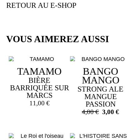
RETOUR AU E-SHOP
VOUS AIMEREZ AUSSI
TAMAMO
BANGO
MANGO
BIÈRE
BARRIQUÉE SUR
STRONG ALE
MARCS
MANGUE
11,00
€
PASSION
Le
Le
4,00
€
3,00
€
prix
prix
initial
actuel
était :
est :