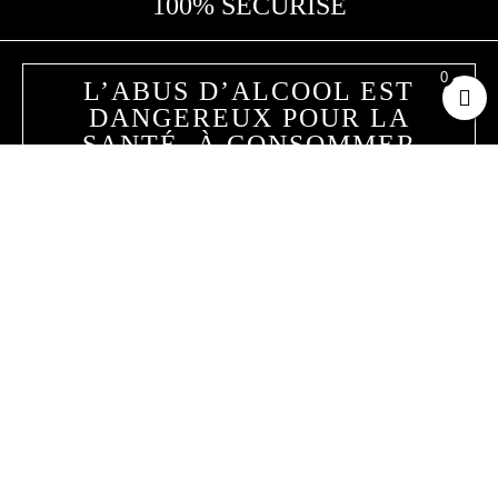
100% SÉCURISÉ
0
L’ABUS D’ALCOOL EST
DANGEREUX POUR LA
SANTÉ. À CONSOMMER
AVEC MODÉRATION
Hoppy Road
25 avenue de la Meurthe
54320 Maxéville, France
Contactez-nous
CGV
Conditions de livraison
Mentions légales et CGU
Politique de confidentialité
Politique de cookies