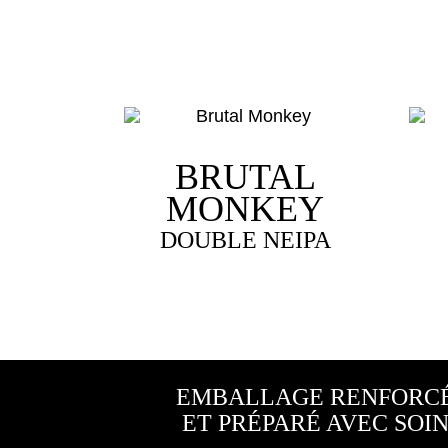
BRUTAL
MONKEY
DOUBLE NEIPA
Ce
produ
a
plusi
varia
Les
opti
peuv
EMBALLAGE RENFORC
être
ET PRÉPARÉ AVEC SOI
choi
sur