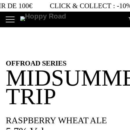
Filter by Option
R DE 100€
CLICK & COLLECT :
-10%
Retro bières
OFFROAD SERIES
MIDSUMM
TRIP
RASPBERRY WHEAT ALE