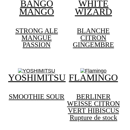
BANGO
WHITE
MANGO
WIZARD
STRONG ALE
BLANCHE
MANGUE
CITRON
PASSION
GINGEMBRE
Le
Le
prix
prix
initial
actuel
était :
est :
YOSHIMITSU
FLAMINGO
4,00 €.
3,00 €.
SMOOTHIE SOUR
BERLINER
WEISSE CITRON
VERT HIBISCUS