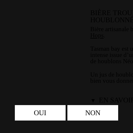
BIÈRE TROU
HOUBLONN
Bière artisanale 
Hops
.
Tasman bay est u
intense issue d’
de houblons Néo
Un jus de houblo
bien vous donner
EN SAVOI
▼
OUI
NON