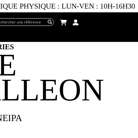
QUE PHYSIQUE :
LUN-VEN :
10H-16H30
RIES
E
LLEON
EIPA