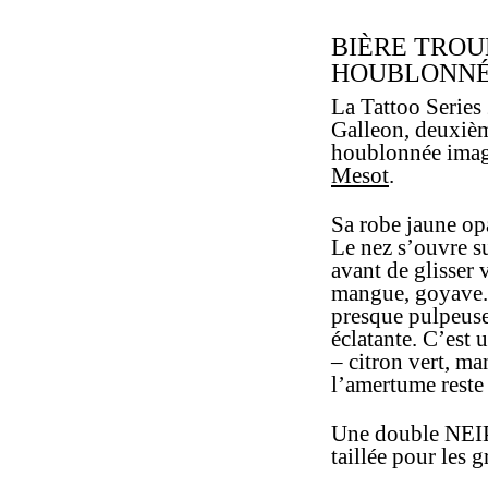
BIÈRE TROU
HOUBLONN
La Tattoo Series
Galleon, deuxièm
houblonnée imag
Mesot
.
Sa robe jaune op
Le nez s’ouvre s
avant de glisser 
mangue, goyave. 
presque pulpeuse,
éclatante. C’est 
– citron vert, m
l’amertume reste 
Une double NEIPA
taillée pour les 