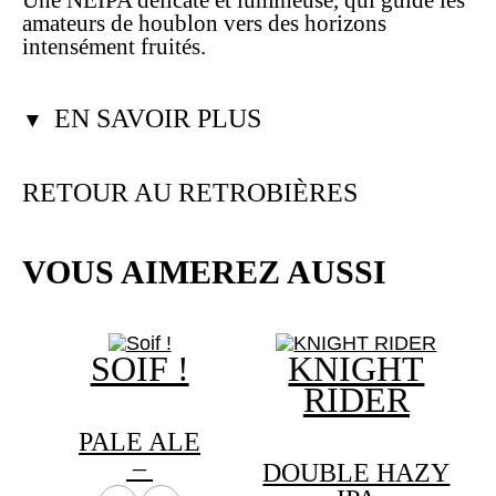
Une NEIPA délicate et lumineuse, qui guide les
amateurs de houblon vers des horizons
intensément fruités.
EN SAVOIR PLUS
▼
RETOUR AU RETROBIÈRES
VOUS AIMEREZ AUSSI
SOIF !
KNIGHT
RIDER
PALE ALE
Plage
–
DOUBLE HAZY
Ce
de