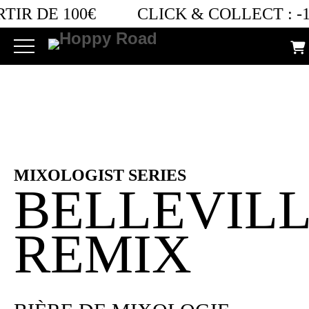
Filter by Option
TIR DE 100€
CLICK & COLLECT :
-1
Retro bières
S
MIXOLOGIST SERIES
BELLEVIL
REMIX