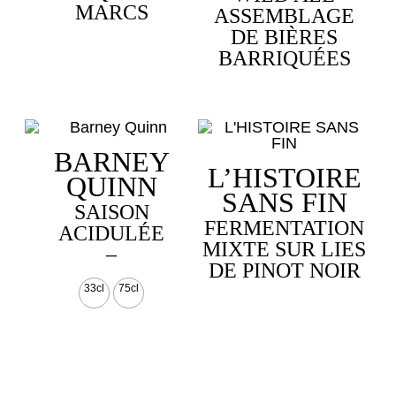
MARCS
ASSEMBLAGE
DE BIÈRES
BARRIQUÉES
BARNEY
L’HISTOIRE
QUINN
SANS FIN
SAISON
FERMENTATION
ACIDULÉE
MIXTE SUR LIES
Plage
–
DE PINOT NOIR
de
Ce
33cl
75cl
prix :
produit
a
3,30 €
plusieurs
à
variations.
6,50 €
Les
options
peuvent