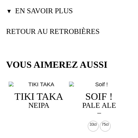
EN SAVOIR PLUS
▼
RETOUR AU RETROBIÈRES
VOUS AIMEREZ AUSSI
TIKI TAKA
SOIF !
NEIPA
PALE ALE
Plage
–
de
Ce
33cl
75cl
prix :
produit
a
3,00 €