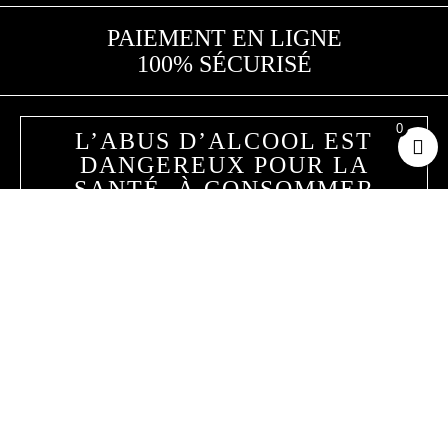
PAIEMENT EN LIGNE
100% SÉCURISÉ
0
L’ABUS D’ALCOOL EST
DANGEREUX POUR LA
SANTÉ. À CONSOMMER
AVEC MODÉRATION
Hoppy Road
25 avenue de la Meurthe
54320 Maxéville, France
Contactez-nous
CGV
Conditions de livraison
Mentions légales et CGU
Politique de confidentialité