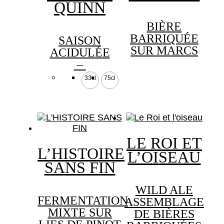
QUINN
BIÈRE
BARRIQUÉE
SAISON
SUR MARCS
ACIDULÉE
Plage
–
de
Ce
33cl
75cl
produit
prix :
a
3,30 €
plusieurs
à
variations.
6,50 €
Les
options
LE ROI ET
peuvent
L’HISTOIRE
L’OISEAU
être
SANS FIN
choisies
sur
WILD ALE
la
FERMENTATION
ASSEMBLAGE
page
MIXTE SUR
du
DE BIÈRES
produit