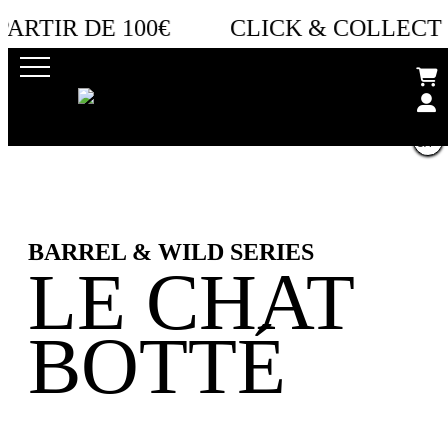
Filter by Option
ARTIR DE 100€
CLICK & COLLECT :
Retro bières
Search
BARREL & WILD SERIES
LE CHAT
BOTTÉ