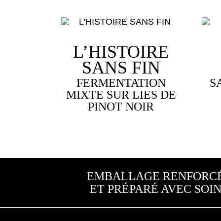
L’HISTOIRE
SANS FIN
FERMENTATION
S
MIXTE SUR LIES DE
PINOT NOIR
Ce
produ
a
plusi
varia
Les
opti
peuv
EMBALLAGE RENFORC
être
ET PRÉPARÉ AVEC SOI
choi
sur
la
page