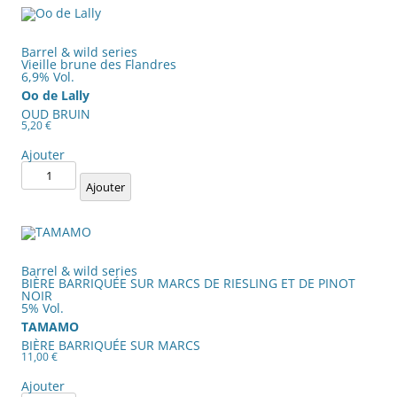
Barrel & wild series
Vieille brune des Flandres
6,9% Vol.
Oo de Lally
OUD BRUIN
5,20
€
Ajouter
quantité
de
Ajouter
Oo
de
Lally
Barrel & wild series
BIÈRE BARRIQUÉE SUR MARCS DE RIESLING ET DE PINOT
NOIR
5% Vol.
TAMAMO
BIÈRE BARRIQUÉE SUR MARCS
11,00
€
Ajouter