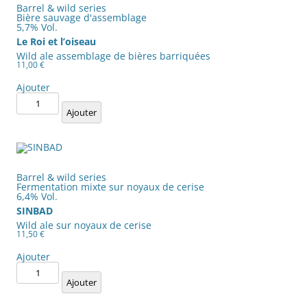
Barrel & wild series
Bière sauvage d'assemblage
5,7% Vol.
Le Roi et l’oiseau
Wild ale assemblage de bières barriquées
11,00
€
Ajouter
quantité
de
Ajouter
Le
Roi
et
l'oiseau
Barrel & wild series
Fermentation mixte sur noyaux de cerise
6,4% Vol.
SINBAD
Wild ale sur noyaux de cerise
11,50
€
Ajouter
quantité
de
Ajouter
SINBAD